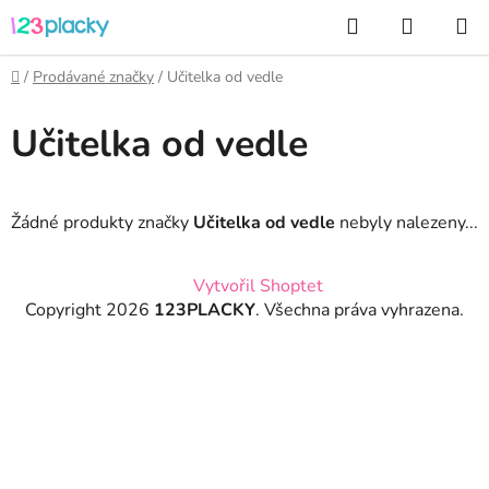
Přejít
Hledat
NÁKUP
na
KOŠÍK
obsah
Domů
/
Prodávané značky
/
Učitelka od vedle
Učitelka od vedle
Žádné produkty značky
Učitelka od vedle
nebyly nalezeny...
Z
Vytvořil Shoptet
á
Copyright 2026
123PLACKY
. Všechna práva vyhrazena.
p
a
t
í