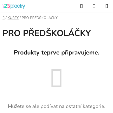
Přejít
Hledat
NÁKUP
na
KOŠÍK
obsah
Domů
/
KURZY
/
PRO PŘEDŠKOLÁČKY
PRO PŘEDŠKOLÁČKY
Produkty teprve připravujeme.
Můžete se ale podívat na ostatní kategorie.