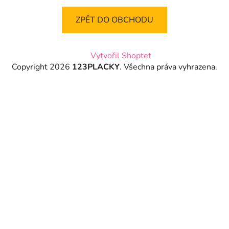
ZPĚT DO OBCHODU
Z
Vytvořil Shoptet
á
Copyright 2026
123PLACKY
. Všechna práva vyhrazena.
p
a
t
í