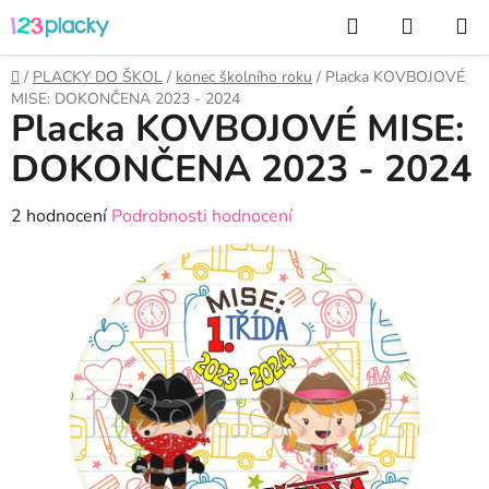
Přejít
Hledat
NÁKUP
na
KOŠÍK
obsah
Domů
/
PLACKY DO ŠKOL
/
konec školního roku
/
Placka KOVBOJOVÉ
MISE: DOKONČENA 2023 - 2024
Placka KOVBOJOVÉ MISE:
DOKONČENA 2023 - 2024
Průměrné
2 hodnocení
Podrobnosti hodnocení
hodnocení
produktu
je
4,0
z
5
hvězdiček.