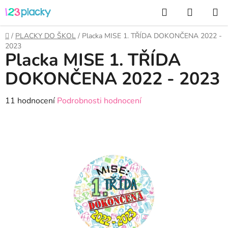
Přejít
Hledat
NÁKUP
na
KOŠÍK
obsah
Domů
/
PLACKY DO ŠKOL
/
Placka MISE 1. TŘÍDA DOKONČENA 2022 -
2023
Placka MISE 1. TŘÍDA
DOKONČENA 2022 - 2023
Průměrné
11 hodnocení
Podrobnosti hodnocení
hodnocení
produktu
je
3,5
z
5
hvězdiček.